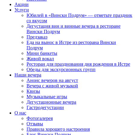
Акции
Услуги
Юбилей в «Вински Подрум» — отметьте праздник
со вкусом
Дегустация вин и винные вечера в ресторане
Вински Подрум
Предзаказ
Еда на вынос в Истре из ресторана Вински
Подрум
Мини банкеты
Живой вокал
Ресторан для празднования дня рождения в Истре
Обеды для экскурсионных групп
Наши вечера
Анонс вечеров на август
Вечера с живой музыкой
Квизы
Музыкальные игры
Дегустационные вечера
Гастродегустации
О нас
Фотогалерея
Отзывы
Правила хорошего настроения
Блог Вински Подрум