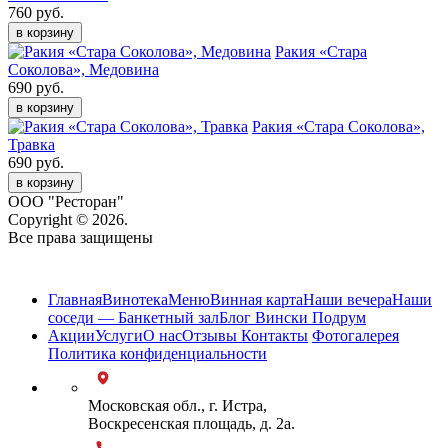
760 руб.
в корзину
Ракия «Стара
Соколова», Медовина
690 руб.
в корзину
Ракия «Стара Соколова»,
Травка
690 руб.
в корзину
ООО "Ресторан"
Copyright © 2026.
Все права защищены
Карта сайта
Главная
Винотека
Меню
Винная карта
Наши вечера
Наши
соседи — Банкетный зал
Блог Вински Подрум
Акции
Услуги
О нас
Отзывы
Контакты
Фотогалерея
Политика конфиденциальности
Московская обл., г. Истра,
Воскресенская площадь, д. 2а.