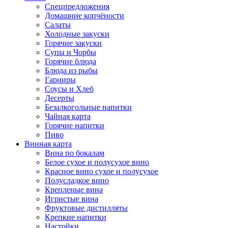
Спецпредложения
Домашние копчёности
Салаты
Холодные закуски
Горячие закуски
Супы и Чорбы
Горячие блюда
Блюда из рыбы
Гарниры
Соусы и Хлеб
Десерты
Безалкогольные напитки
Чайная карта
Горячие напитки
Пиво
Винная карта
Вина по бокалам
Белое сухое и полусухое вино
Красное вино сухое и полусухое
Полусладкое вино
Крепленые вина
Игристые вина
Фруктовые дистилляты
Крепкие напитки
Настойки