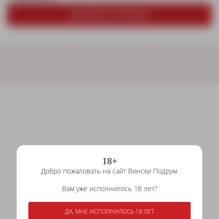
ДОБАВИТЬ В КОРЗИНУ
18+
Добро пожаловать на сайт Вински Подрум.
Вам уже исполнилось 18 лет?
ДА, МНЕ ИСПОЛНИЛОСЬ 18 ЛЕТ