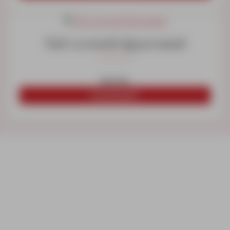
Чай осенний фруктовый
350 РУБ.
В КОРЗИНУ