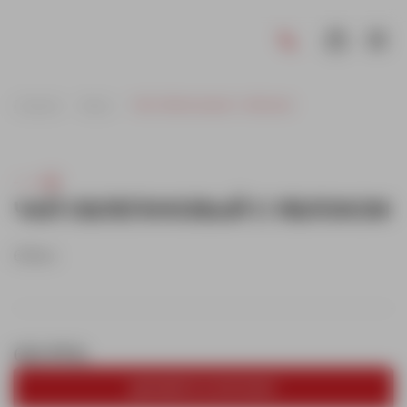
Главная
Меню
Чай облепиховый с яблоком
ЧАЙ ОБЛЕПИХОВЫЙ С ЯБЛОКОМ
600мл.
650
РУБ.
ДОБАВИТЬ В КОРЗИНУ