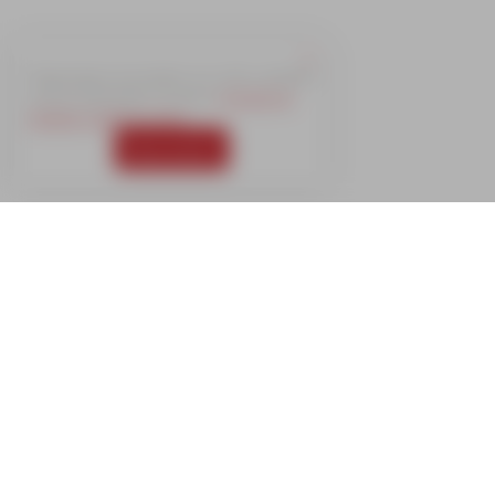
Продолжая использовать этот сайт и нажимая
кнопку «Принимаю», вы даете
согласие на
обработку файлов cookie
.
Принимаю
Карта сайта
Главная
Акции
Винотека
Услуги
Меню
О нас