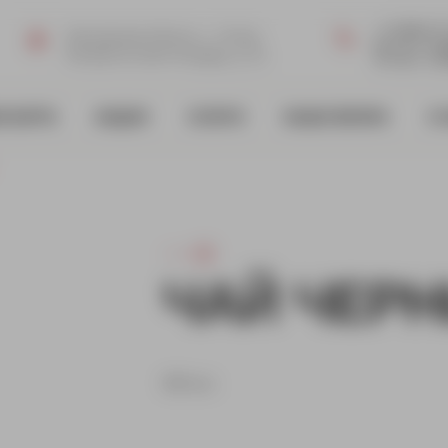
+7 (999) 7
Московская область, г. Истра,
вс-чт с 12
Воскресенская площадь, д. 2а.
пт-сб с 12
Я КАРТА
АКЦИИ
УСЛУГИ
НАШИ ВЕЧЕРА
О 
ЧАЙ ЧЕРН
800 мл.