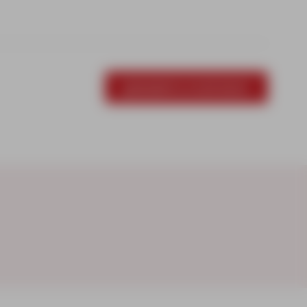
ДОБАВИТЬ В КОРЗИНУ