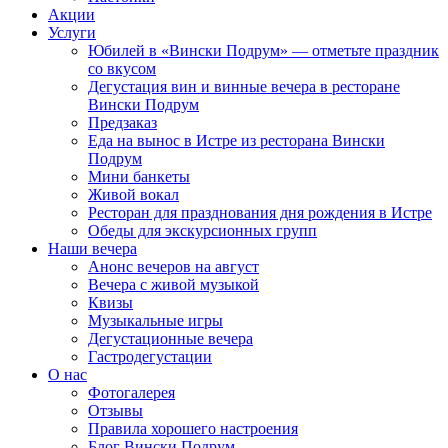
Акции
Услуги
Юбилей в «Вински Подрум» — отметьте праздник
со вкусом
Дегустация вин и винные вечера в ресторане
Вински Подрум
Предзаказ
Еда на вынос в Истре из ресторана Вински
Подрум
Мини банкеты
Живой вокал
Ресторан для празднования дня рождения в Истре
Обеды для экскурсионных групп
Наши вечера
Анонс вечеров на август
Вечера с живой музыкой
Квизы
Музыкальные игры
Дегустационные вечера
Гастродегустации
О нас
Фотогалерея
Отзывы
Правила хорошего настроения
Блог Вински Подрум