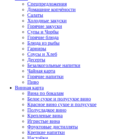
Спецпредложения
Домашние копчёности
Салаты
Холодные закуски
Горячие закуски
Супы и Чорбы
Горячие блюда
Блюда из рыбы
Гарниры
Соусы и Хлеб
Десерты
Безалкогольные напитки
Чайная карта
Горячие напитки
Пиво
Винная карта
Вина по бокалам
Белое сухое и полусухое вино
Красное вино сухое и полусухое
Полусладкое вино
Крепленые вина
Игристые вина
Фруктовые дистилляты
Крепкие напитки
Настойки