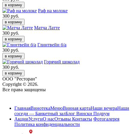
в корзину
Раф на молоке
300 руб.
в корзину
Матча Латте
300 руб.
в корзину
Глинтвейн б/а
300 руб.
в корзину
Горячий шоколад
300 руб.
в корзину
ООО "Ресторан"
Copyright © 2026.
Все права защищены
Карта сайта
Главная
Винотека
Меню
Винная карта
Наши вечера
Наши
соседи — Банкетный зал
Блог Вински Подрум
Акции
Услуги
О нас
Отзывы
Контакты
Фотогалерея
Политика конфиденциальности