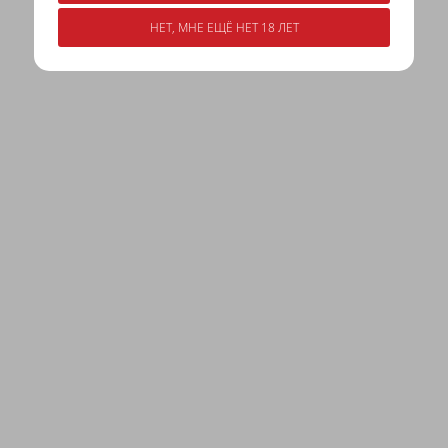
НЕТ, МНЕ ЕЩЁ НЕТ 18 ЛЕТ