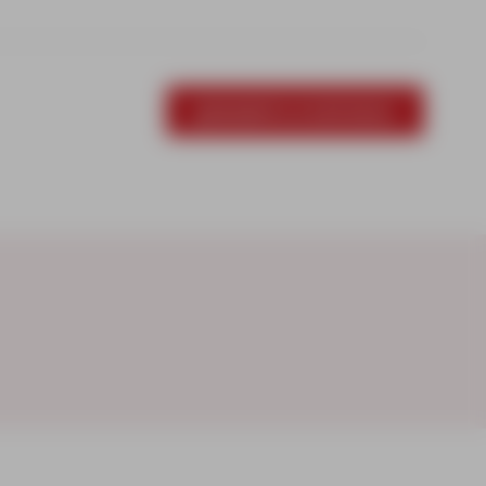
ДОБАВИТЬ В КОРЗИНУ