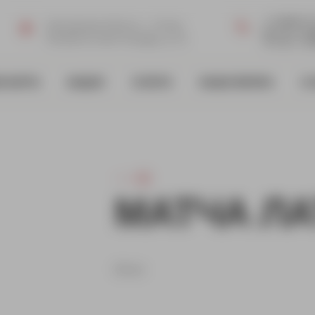
+7 (999) 7
Московская область, г. Истра,
вс-чт с 12
Воскресенская площадь, д. 2а.
пт-сб с 12
Я КАРТА
АКЦИИ
УСЛУГИ
НАШИ ВЕЧЕРА
О 
МАТЧА ЛА
60 мл