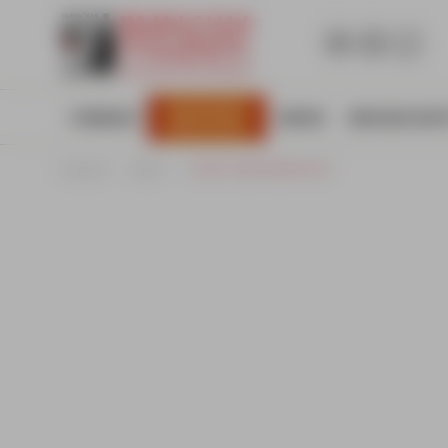
ГЛАВНАЯ
ВИНОТЕКА
МЕНЮ
ВИННАЯ КАР
Главная
Меню
Салат картофельный