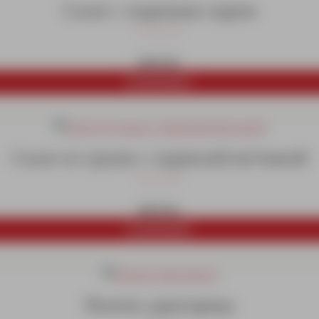
Салат с жареным сыром
890 РУБ.
В КОРЗИНУ
Салат из груши с пармской ветчиной
890 РУБ.
В КОРЗИНУ
Пилече джигорица