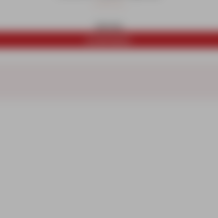
700 РУБ.
В КОРЗИНУ