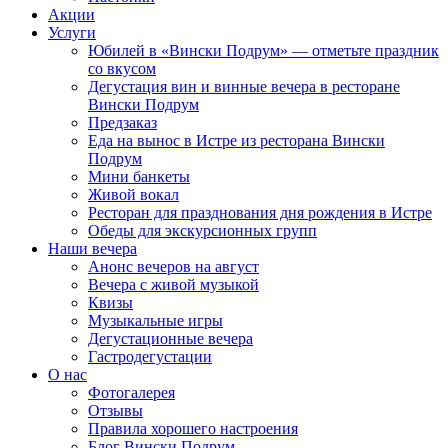
Акции
Услуги
Юбилей в «Вински Подрум» — отметьте праздник
со вкусом
Дегустация вин и винные вечера в ресторане
Вински Подрум
Предзаказ
Еда на вынос в Истре из ресторана Вински
Подрум
Мини банкеты
Живой вокал
Ресторан для празднования дня рождения в Истре
Обеды для экскурсионных групп
Наши вечера
Анонс вечеров на август
Вечера с живой музыкой
Квизы
Музыкальные игры
Дегустационные вечера
Гастродегустации
О нас
Фотогалерея
Отзывы
Правила хорошего настроения
Блог Вински Подрум