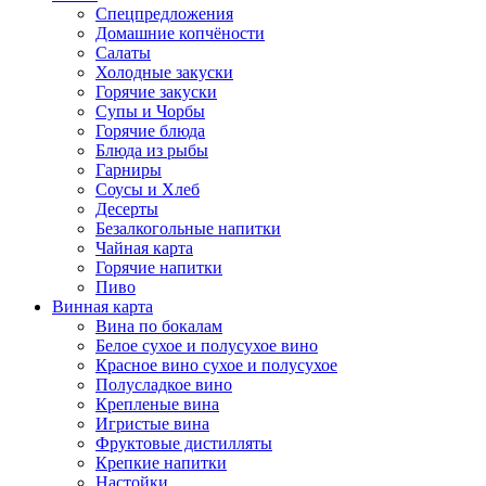
Спецпредложения
Домашние копчёности
Салаты
Холодные закуски
Горячие закуски
Супы и Чорбы
Горячие блюда
Блюда из рыбы
Гарниры
Соусы и Хлеб
Десерты
Безалкогольные напитки
Чайная карта
Горячие напитки
Пиво
Винная карта
Вина по бокалам
Белое сухое и полусухое вино
Красное вино сухое и полусухое
Полусладкое вино
Крепленые вина
Игристые вина
Фруктовые дистилляты
Крепкие напитки
Настойки