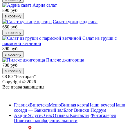
Адриа салат
890 руб.
в корзину
Салат куглице од сира
650 руб.
в корзину
Салат из груши с
пармской ветчиной
890 руб.
в корзину
Пилече джигорица
700 руб.
в корзину
ООО "Ресторан"
Copyright © 2026.
Все права защищены
Карта сайта
Главная
Винотека
Меню
Винная карта
Наши вечера
Наши
соседи — Банкетный зал
Блог Вински Подрум
Акции
Услуги
О нас
Отзывы
Контакты
Фотогалерея
Политика конфиденциальности