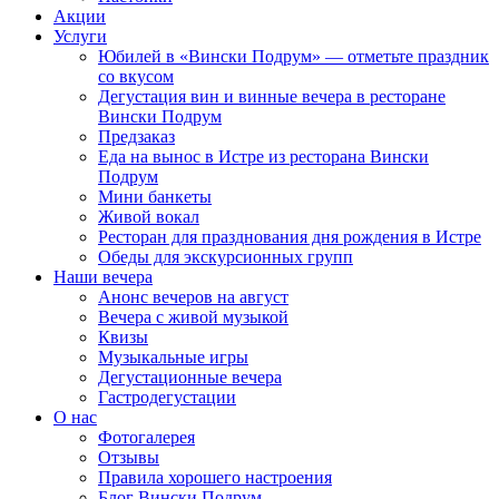
Акции
Услуги
Юбилей в «Вински Подрум» — отметьте праздник
со вкусом
Дегустация вин и винные вечера в ресторане
Вински Подрум
Предзаказ
Еда на вынос в Истре из ресторана Вински
Подрум
Мини банкеты
Живой вокал
Ресторан для празднования дня рождения в Истре
Обеды для экскурсионных групп
Наши вечера
Анонс вечеров на август
Вечера с живой музыкой
Квизы
Музыкальные игры
Дегустационные вечера
Гастродегустации
О нас
Фотогалерея
Отзывы
Правила хорошего настроения
Блог Вински Подрум