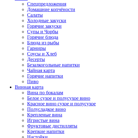
Спецпредложения
Домашние копчёности
Салаты
Холодные закуски
Горячие закуски
Супы и Чорбы
Горячие блюда
Блюда из рыбы
Гарниры
Соусы и Хлеб
Десерты
Безалкогольные напитки
Чайная карта
Горячие напитки
Пиво
Винная карта
Вина по бокалам
Белое сухое и полусухое вино
Красное вино сухое и полусухое
Полусладкое вино
Крепленые вина
Игристые вина
Фруктовые дистилляты
Крепкие напитки
Настойки