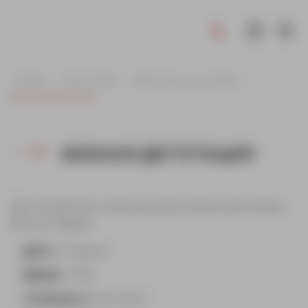
Главная
Наши вечера
Дегустационные вечера
Винная дегустация
ВИННАЯ ДЕГУСТАЦИЯ
Приглашаем вас на винную дегустацию в ресторане
Вински Подрум!
Дата
: 22 августа
Время
: 19:00
Стоимость
: бесплатно