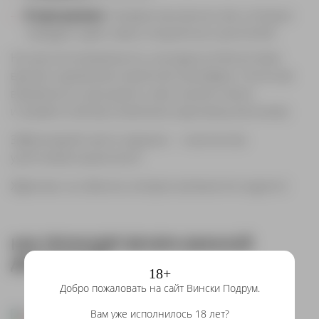
В программе
: 6 видов изысканных вин, которые
порадуют даже самых искушённых ценителей.
Не упустите возможность насладиться богатством
вкусов и ароматов в приятной атмосфере. Отличная
возможность расширить свои знания о вине
и провести вечер в компании единомышленников.
Забронируйте место заранее — количество
участников ограничено!
Ждём вас на событии, которое запомнится надолго!
КАК ПРОХОДЯТ ВЕЧЕРА ВИННОЙ
ДЕГУСТАЦИИ
18+
Добро пожаловать на сайт Вински Подрум.
Вам уже исполнилось 18 лет?