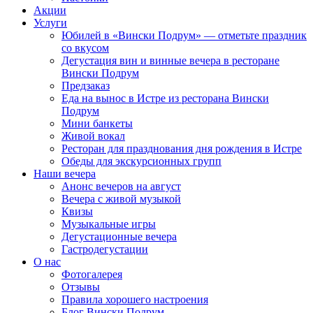
Акции
Услуги
Юбилей в «Вински Подрум» — отметьте праздник
со вкусом
Дегустация вин и винные вечера в ресторане
Вински Подрум
Предзаказ
Еда на вынос в Истре из ресторана Вински
Подрум
Мини банкеты
Живой вокал
Ресторан для празднования дня рождения в Истре
Обеды для экскурсионных групп
Наши вечера
Анонс вечеров на август
Вечера с живой музыкой
Квизы
Музыкальные игры
Дегустационные вечера
Гастродегустации
О нас
Фотогалерея
Отзывы
Правила хорошего настроения
Блог Вински Подрум