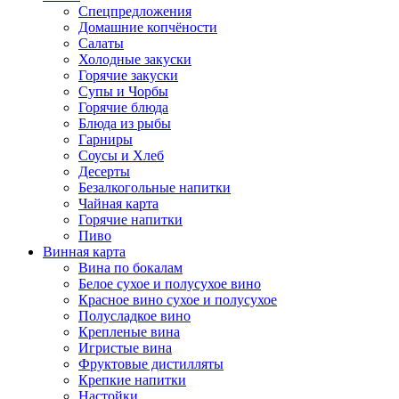
Спецпредложения
Домашние копчёности
Салаты
Холодные закуски
Горячие закуски
Супы и Чорбы
Горячие блюда
Блюда из рыбы
Гарниры
Соусы и Хлеб
Десерты
Безалкогольные напитки
Чайная карта
Горячие напитки
Пиво
Винная карта
Вина по бокалам
Белое сухое и полусухое вино
Красное вино сухое и полусухое
Полусладкое вино
Крепленые вина
Игристые вина
Фруктовые дистилляты
Крепкие напитки
Настойки