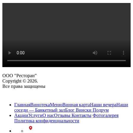
ООО "Ресторан"
Copyright © 2026.
Все права защищены
Карта сайта
Главная
Винотека
Меню
Винная карта
Наши вечера
Наши
соседи — Банкетный зал
Блог Вински Подрум
Акции
Услуги
О нас
Отзывы
Контакты
Фотогалерея
Политика конфиденциальности