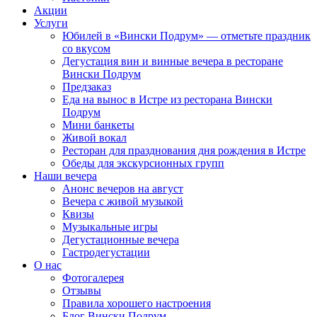
Акции
Услуги
Юбилей в «Вински Подрум» — отметьте праздник
со вкусом
Дегустация вин и винные вечера в ресторане
Вински Подрум
Предзаказ
Еда на вынос в Истре из ресторана Вински
Подрум
Мини банкеты
Живой вокал
Ресторан для празднования дня рождения в Истре
Обеды для экскурсионных групп
Наши вечера
Анонс вечеров на август
Вечера с живой музыкой
Квизы
Музыкальные игры
Дегустационные вечера
Гастродегустации
О нас
Фотогалерея
Отзывы
Правила хорошего настроения
Блог Вински Подрум