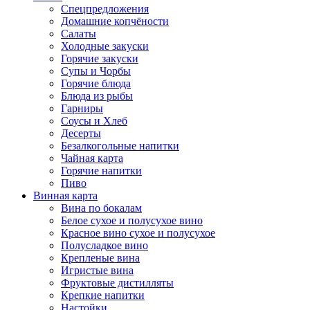
Спецпредложения
Домашние копчёности
Салаты
Холодные закуски
Горячие закуски
Супы и Чорбы
Горячие блюда
Блюда из рыбы
Гарниры
Соусы и Хлеб
Десерты
Безалкогольные напитки
Чайная карта
Горячие напитки
Пиво
Винная карта
Вина по бокалам
Белое сухое и полусухое вино
Красное вино сухое и полусухое
Полусладкое вино
Крепленые вина
Игристые вина
Фруктовые дистилляты
Крепкие напитки
Настойки