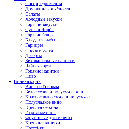
Спецпредложения
Домашние копчёности
Салаты
Холодные закуски
Горячие закуски
Супы и Чорбы
Горячие блюда
Блюда из рыбы
Гарниры
Соусы и Хлеб
Десерты
Безалкогольные напитки
Чайная карта
Горячие напитки
Пиво
Винная карта
Вина по бокалам
Белое сухое и полусухое вино
Красное вино сухое и полусухое
Полусладкое вино
Крепленые вина
Игристые вина
Фруктовые дистилляты
Крепкие напитки
Настойки