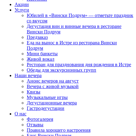
Акции
Услуги
Юбилей в «Вински Подрум» — отметьте праздник
со вкусом
Дегустация вин и винные вечера в ресторане
Вински Подрум
Предзаказ
Еда на вынос в Истре из ресторана Вински
Подрум
Мини банкеты
Живой вокал
Ресторан для празднования дня рождения в Истре
Обеды для экскурсионных групп
Наши вечера
Анонс вечеров на август
Вечера с живой музыкой
Квизы
Музыкальные игры
Дегустационные вечера
Гастродегустации
О нас
Фотогалерея
Отзывы
Правила хорошего настроения
Блог Вински Подрум