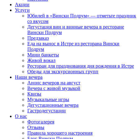
Акции
Услуги
Юбилей в «Вински Подрум» — отметьте праздник
со вкусом
Дегустация вин и винные вечера в ресторане
Вински Подрум
Предзаказ
Еда на вынос в Истре из ресторана Вински
Подрум
Мини банкеты
Живой вокал
Ресторан для празднования дня рождения в Истре
Обеды для экскурсионных групп
Наши вечера
Анонс вечеров на август
Вечера с живой музыкой
Квизы
Музыкальные игры
Дегустационные вечера
Гастродегустации
О нас
Фотогалерея
Отзывы
Правила хорошего настроения
Блог Вински Подрум