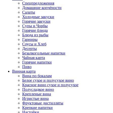
Спецпредложения
Домашние копчёности
Салаты
Холодные закуски
Горячие закуски
Супы и Чорбы
Горячие блюда
Блюда из рыбы
Гарниры
Соусы и Хлеб
Десерты
Безалкогольные напитки
Чайная карта
Горячие напитки
Пиво
Винная карта
Вина по бокалам
Белое сухое и полусухое вино
Красное вино сухое и полусухое
Полусладкое вино
Крепленые вина
Игристые вина
Фруктовые дистилляты
Крепкие напитки
Настойки