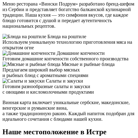
Меню ресторана «Вински Подрум» разработано бренд-шефом
из Сербии и представляет богатство балканской кулинарной
традиции. Наша кухня — это симфония вкусов, где каждое
блюдо готовится с душой и передает аутентичность
национальных рецептов.
Блюда на роштиле
Используем уникальную технологию приготовления мяса на
открытом огне
Домашние копчености
Готовим домашние копчености собственного производства
Мясные и рыбные блюда
Предлагаем широкий выбор мясных
и рыбных блюд с ароматными специями
Салаты и закуски
Готовим разнообразные салаты и закуски
с овощами и кисломолочными продуктами
Винная карта включает уникальные сербские, мaкедонские,
венгерские и румынские вина,
а также традиционную ракию. Каждый напиток подобран для
идеального сочетания с блюдами нашей кухни.
Наше местоположение в Истре