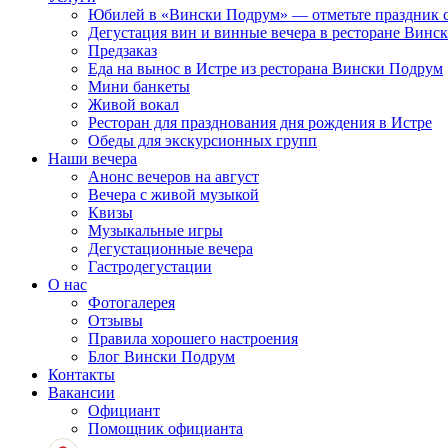
Юбилей в «Вински Подрум» — отметьте праздник 
Дегустация вин и винные вечера в ресторане Винс
Предзаказ
Еда на вынос в Истре из ресторана Вински Подрум
Мини банкеты
Живой вокал
Ресторан для празднования дня рождения в Истре
Обеды для экскурсионных групп
Наши вечера
Анонс вечеров на август
Вечера с живой музыкой
Квизы
Музыкальные игры
Дегустационные вечера
Гастродегустации
О нас
Фотогалерея
Отзывы
Правила хорошего настроения
Блог Вински Подрум
Контакты
Вакансии
Официант
Помощник официанта