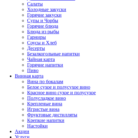
Салаты
Холодные закуски
Горячие закуски
Супы и Чорбы
Горячие блюда
Блюда из рыбы
Гарниры
Соусы и Хлеб
Десерты
Безалкогольные напитки
Чайная карта
Горячие напитки
Пиво
Винная карта
Вина по бокалам
Белое сухое и полусухое вино
Красное вино сухое и полусухое
Полусладкое вино
Крепленые вина
Игристые вина
Фруктовые дистилляты
Крепкие напитки
Настойки
Акции
Услуги