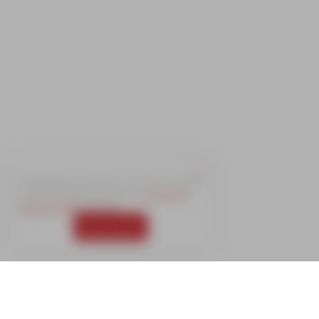
Продолжая использовать этот сайт и нажимая
кнопку «Принимаю», вы даете
согласие на
обработку файлов cookie
.
Принимаю