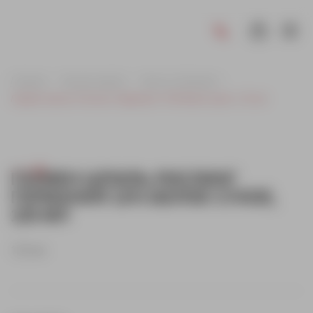
Главная
Винная карта
Вина по бокалам
Гаумен Шпиль Рислинг Германия 12% белое сухое, 125 мл
ГАУМЕН ШПИЛЬ РИСЛИНГ
ГЕРМАНИЯ 12% БЕЛОЕ СУХОЕ,
125 МЛ
125 мл