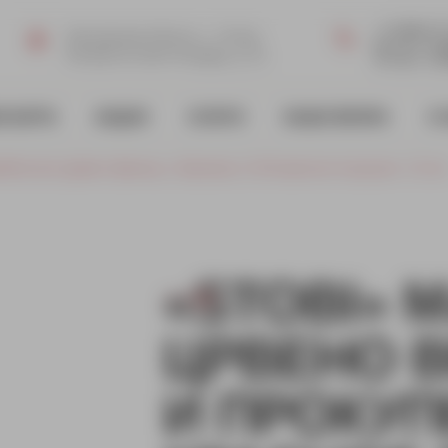
+7 (999) 7
Московская область, г. Истра,
вс-чт с 12
Воскресенская площадь, д. 2а.
пт-сб с 12
Я КАРТА
АКЦИИ
УСЛУГИ
НАШИ ВЕЧЕРА
О 
кедонское Црвено Вранац и Прокупец 10,5% красное полусухое, 125 мл
«STOBI» 
ЦРВЕНО 
И ПРОКУП