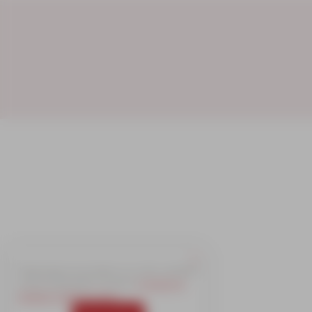
Продолжая использовать этот сайт и нажимая
кнопку «Принимаю», вы даете
согласие на
обработку файлов cookie
.