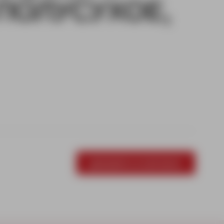
ПОЛУСУХОЕ,
ДОБАВИТЬ В КОРЗИНУ